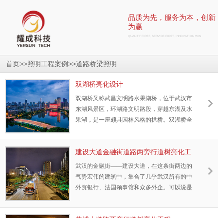
品质为先，服务为本，创新
为赢
QUALITY FIRST, SERVICE FIRST, INNOVATION WIN
>>
>>
首页
照明工程案例
道路桥梁照明
双湖桥亮化设计
双湖桥又称武昌文明路水果湖桥，位于武汉市
东湖风景区，环湖路文明路段，穿越东湖及水
果湖，是一座颇具园林风格的拱桥。双湖桥全
长120米，宽25米，桥型为钢筋砼实腹式拱
桥，其钢筋砼板拱共十七孔。中孔为净跨9.6米
圆拱，两侧对称各为八孔半椭圈拱。拱桥基础
建设大道金融街道路两旁行道树亮化工
为C20条形扩大基础，拱圈为C30钢筋砼，两侧
程
武汉的金融街——建设大道，在这条街两边的
为花岗岩贴面，白玉般的桥拱掩藏于绿树丛
气势宏伟的建筑中，集合了几乎武汉所有的中
中，色彩明丽、和谐， 线条流畅；桥下碧波荡
外资银行、法国领事馆和众多外企。可以说是
漾，倒影成环，十分诱人。
武汉这些年来发展的标志性街道，只要有重要
人物来访，它就像北京的长安街，必定要在它