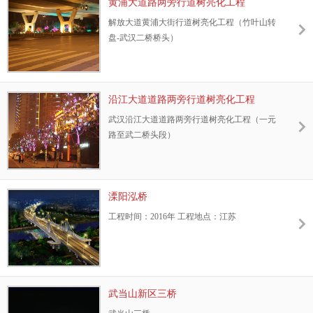
的面前检阅一番。也是白领的集中地，大学毕
黄浦大道路两旁行道树亮化工程
业生的向往之地。建设大道位于解放大道以北
解放大道黄浦大街行道树亮化工程（竹叶山转
地区，是上世纪80年代之后铺筑的一条横贯汉
盘-武汉二桥桥头）
口市区的主干道。武汉耀成科技工程有限公司
承接完成的建设大道沿线行道树园林景观亮化
工程，点亮了武汉的整条金融街。
沿江大道道路两旁行道树亮化工程
武汉沿江大道道路两旁行道树亮化工程（一元
路至武二桥头段）
溧阳泓桥
工程时间：2016年 工程地点：江苏
武当山新区三桥